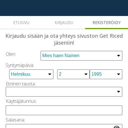
ETUSIVU
KIRJAUDU
REKISTERÖIDY
Kirjaudu sisään
ja ota yhteys sivuston Get Riced
jäseniin!
Olen:
Syntymäpäivä:
Etninen tausta:
Käyttäjätunnus:
Salasana: